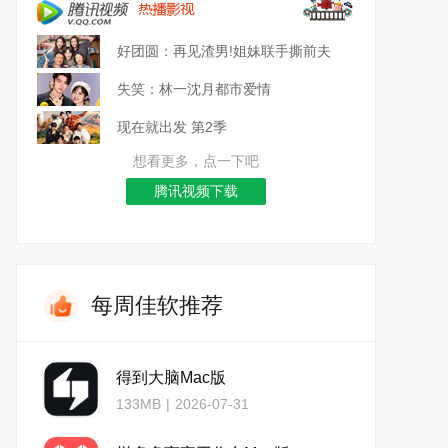
好团圆：再见渣男!姐妹联手撕前夫
失笑：林一沈月都市爱情
现在就出发 第2季
想看更多，点一下吧
腾讯视频下载
每周佳软推荐
得到大脑Mac版
133MB
|
2026-07-31