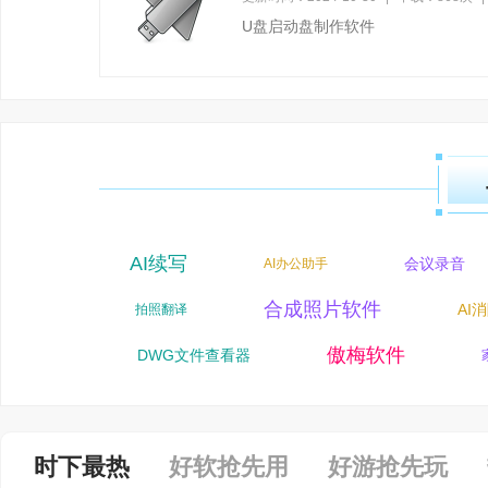
U盘启动盘制作软件
AI续写
摄软件
会议录音
AI办公助手
导APP
合成照片软件
A
拍照翻译
档翻译
傲梅软件
DWG文件查看器
家
时下最热
好软抢先用
好游抢先玩