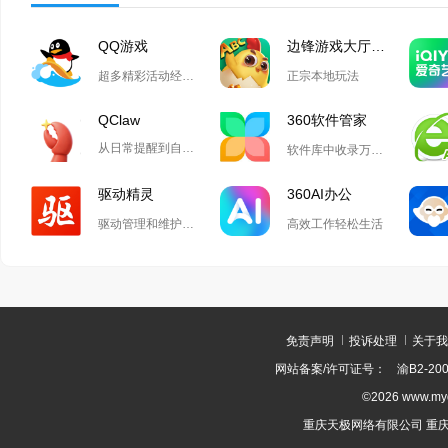
QQ游戏
边锋游戏大厅掼蛋
超多精彩活动经典玩法尽在QQ游戏
正宗本地玩法
QClaw
360软件管家
从日常提醒到自动化开发,Qclaw解锁无限可能
软件库中收录万款正版软件
驱动精灵
360AI办公
驱动管理和维护工具
高效工作轻松生活
免责声明
投诉处理
关于我
网站备案/许可证号：
渝B2-200
©2026 www.m
重庆天极网络有限公司 重庆