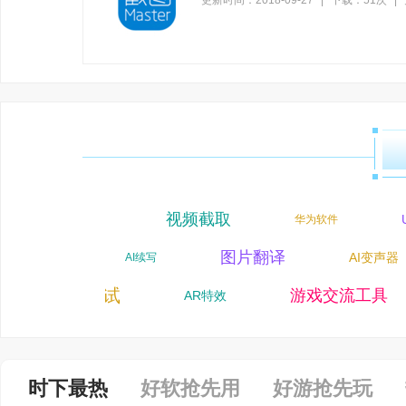
更新时间：2018-09-27
|
下载：51次
|
视频截取
万彩软件
U
华为软件
一唯软件
图片翻译
AI变声器
AI续写
驾校考试
游戏交流工具
AR特效
时下最热
好软抢先用
好游抢先玩