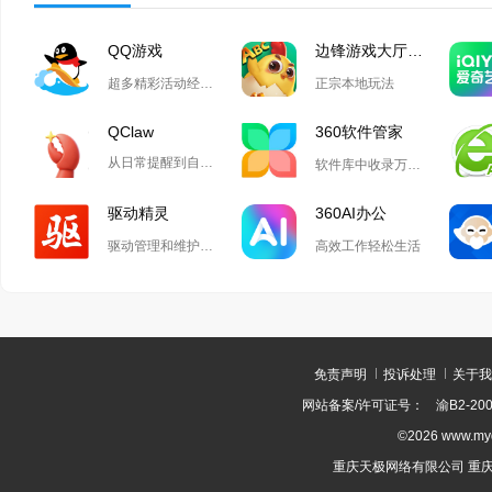
QQ游戏
边锋游戏大厅掼蛋
超多精彩活动经典玩法尽在QQ游戏
正宗本地玩法
QClaw
360软件管家
从日常提醒到自动化开发,Qclaw解锁无限可能
软件库中收录万款正版软件
驱动精灵
360AI办公
驱动管理和维护工具
高效工作轻松生活
免责声明
投诉处理
关于我
网站备案/许可证号：
渝B2-200
©2026 www.m
重庆天极网络有限公司 重庆