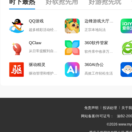
时下最热
好软抢先用
好游抢先玩
QQ游戏
边锋游戏大厅掼蛋
超多精彩活动经典玩法尽在QQ游戏
正宗本地玩法
QClaw
360软件管家
从日常提醒到自动化开发,Qclaw解锁无限可能
软件库中收录万款正版软件
驱动精灵
360AI办公
驱动管理和维护工具
高效工作轻松生活
免责声明
投诉处理
关于我
网站备案/许可证号：
渝B2-200
©2026 www.m