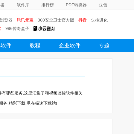
必备
软件库
排行榜
PDF转换器
豆包
0浏览器
腾讯元宝
360安全卫士官方版
抖音
失控进化
武
996传奇盒子
c软件
教程
企业软件
专题
控软件有哪些服务,这里汇集了和视频监控软件相关
务,精彩下载,尽在极速下载站!