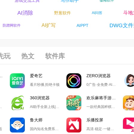
写作助手
A
游戏交流工具
傲梅软件
AI消除
斗
野葱软件
手
AI问答
DWG文件
AI扩写
AIPPT
防蹭网软件
先玩
热文
软件库
游戏大厅掼蛋
爱奇艺
ZERO浏览器
看片秒播,拒绝卡顿
0广告·全免费·AI搜索·极简设计
360浏览器
欢乐麻将手游电脑版
录万款正版软件
AI助手全新上线|全新chromium122内核|安全防护|丰富内置功能
一款经典国粹棋牌游戏
鲁大师
乐播投屏
活
国内知名免费系统工具软件
高清·稳定·一键投屏,无需数据线,不同网络也可轻松投屏