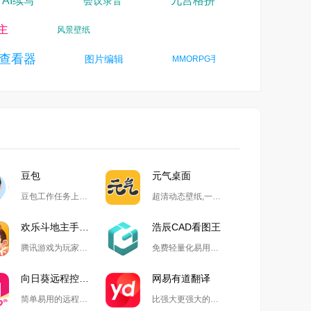
AI
I续写
九宫格拼图软件
会议录音
地主
风景壁纸
查看器
海报设计
图片编辑
MMORPG手游
豆包
元气桌面
豆包工作任务上线,开启自动化高效办公
超清动态壁纸,一键整理桌面
欢乐斗地主手游电脑版
浩辰CAD看图王
腾讯游戏为玩家精心打造的国民级斗地主游戏
免费轻量化易用的2D&3D一体软件
向日葵远程控制软件
网易有道翻译
简单易用的远程协助工具
比强大更强大的翻译生产力工具