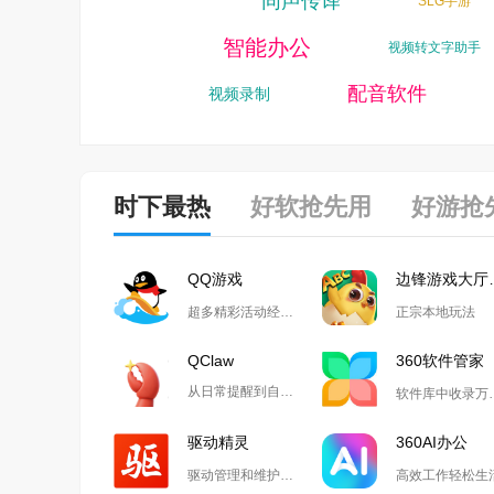
同声传译
小说推文工具
SLG手游
智能办公
格式化恢复
视频转文字助
录屏软件
配音软件
视频录制
时下最热
好软抢先用
好游抢
QQ游戏
边锋
超多精彩活动经典玩法尽在QQ游戏
正宗本地玩法
QClaw
360软件管家
从日常提醒到自动化开发,Qclaw解锁无限可能
软件库中收
驱动精灵
360AI办公
驱动管理和维护工具
高效工作轻松生