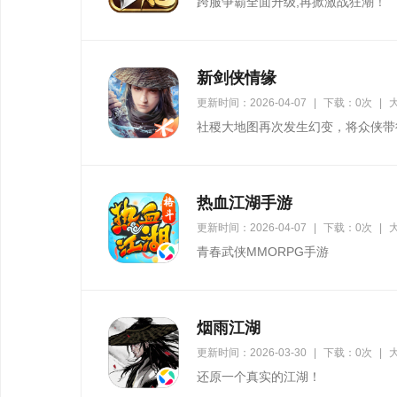
跨服争霸全面升级,再掀激战狂潮！
新剑侠情缘
更新时间：2026-04-07
|
下载：0次
|
大
社稷大地图再次发生幻变，将众侠带
河战境蜃应感觉醒之力，毓秀将现。
热血江湖手游
更新时间：2026-04-07
|
下载：0次
|
大
青春武侠MMORPG手游
烟雨江湖
更新时间：2026-03-30
|
下载：0次
|
大
还原一个真实的江湖！