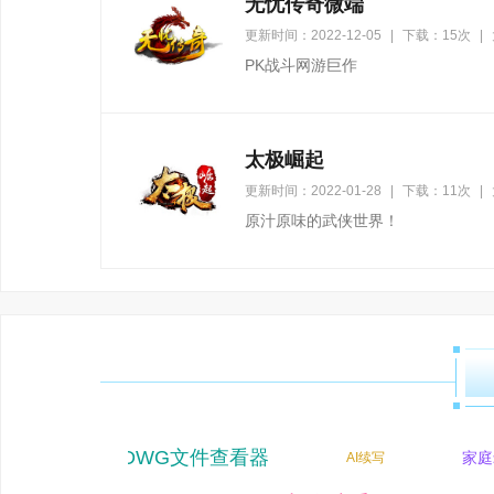
无忧传奇微端
更新时间：2022-12-05
|
下载：15次
|
PK战斗网游巨作
太极崛起
更新时间：2022-01-28
|
下载：11次
|
原汁原味的武侠世界！
DWG文件查看器
软件
家庭录
AI续写