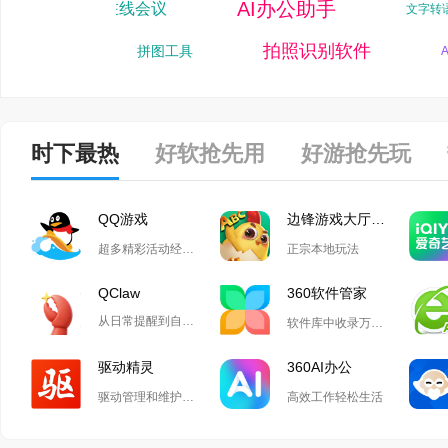
动作冒险手游
视频录制
文字转语音软件
彩软件
拍照识别软件
拼图工具
AI问
时下最热
好软抢先用
好游抢先玩
QQ游戏
边锋游戏大厅掼蛋
超多精彩活动经典玩法尽在QQ游戏
正宗本地玩法
QClaw
360软件管家
从日常提醒到自动化开发,Qclaw解锁无限可能
软件库中收录万款正版软件
驱动精灵
360AI办公
驱动管理和维护工具
高效工作轻松生活