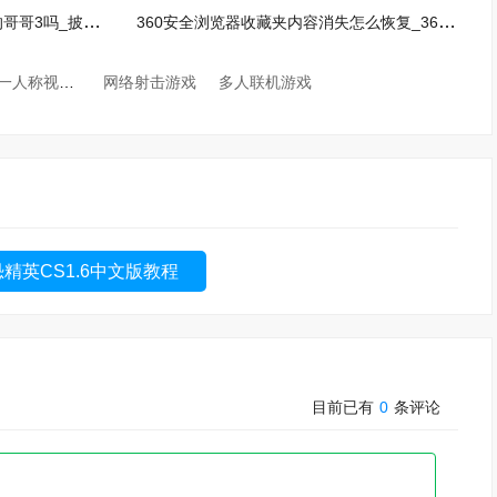
芒果TV不花钱能下载披荆斩棘的哥哥3吗_披荆斩棘3缓存要求介绍
360安全浏览器收藏夹内容消失怎么恢复_360安全浏览器找回收藏夹内容方法
第一人称视角游戏
网络射击游戏
多人联机游戏
精英CS1.6中文版教程
目前已有
0
条评论