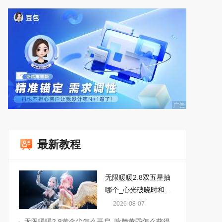
最新教程
无限暖暖2.8双五星抽
哪个_心光破晓时和白
夜长旋舞怎么选
2026-08-07
无限暖暖2.8黄金尘怎么开启_咏赞黄昏怎么获得