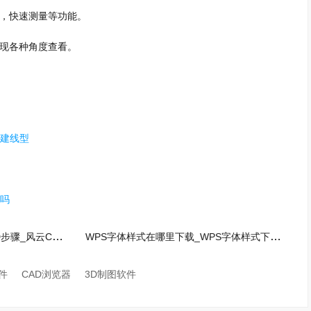
印，快速测量等功能。
实现各种角度查看。
新建线型
改吗
风云CAD编辑器将图片插入CAD步骤_风云CAD编辑器如何快速插入图片
WPS字体样式在哪里下载_WPS字体样式下载教程
件
CAD浏览器
3D制图软件