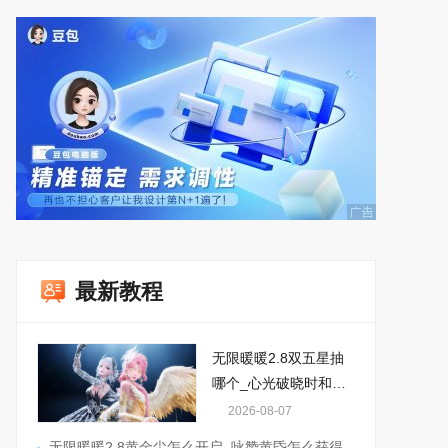
最新教程
无限暖暖2.8双五星抽
哪个_心光破晓时和白
夜长旋舞怎么选
2026-08-07
无限暖暖2.8黄金尘怎么开启_咏赞黄昏怎么获得