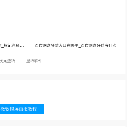
金舟PDF编辑器合并pdf怎么操作_标记注释功能解析
百度网盘登陆入口在哪里_百度网盘好处有什么
二次元壁纸软件
壁纸软件
多微软锁屏画报教程