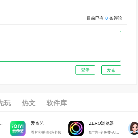
目前已有
0
条评论
发布
先玩
热文
软件库
游戏大厅掼蛋
爱奇艺
ZERO浏览器
看片秒播,拒绝卡顿
0广告·全免费·AI搜索·极简设计