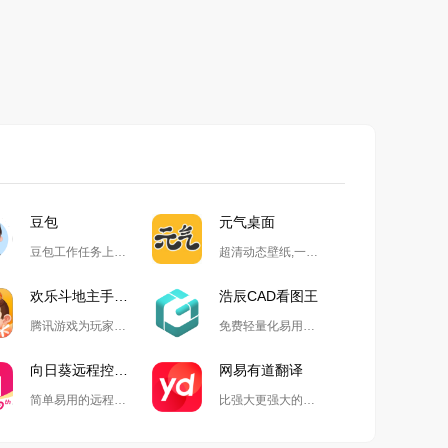
豆包
元气桌面
豆包工作任务上线,开启自动化高效办公
超清动态壁纸,一键整理桌面
欢乐斗地主手游电脑版
浩辰CAD看图王
腾讯游戏为玩家精心打造的国民级斗地主游戏
免费轻量化易用的2D&3D一体软件
向日葵远程控制软件
网易有道翻译
简单易用的远程协助工具
比强大更强大的翻译生产力工具