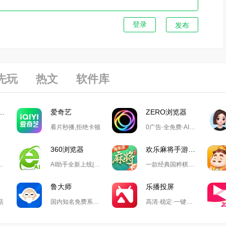
发布
先玩
热文
软件库
游戏大厅掼蛋
爱奇艺
ZERO浏览器
看片秒播,拒绝卡顿
0广告·全免费·AI搜索·极简设计
360浏览器
欢乐麻将手游电脑版
录万款正版软件
AI助手全新上线|全新chromium122内核|安全防护|丰富内置功能
一款经典国粹棋牌游戏
鲁大师
乐播投屏
活
国内知名免费系统工具软件
高清·稳定·一键投屏,无需数据线,不同网络也可轻松投屏