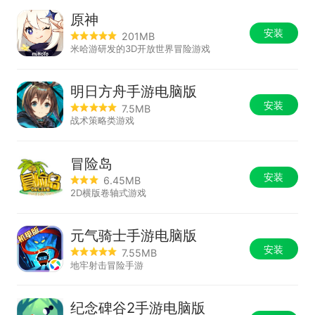
原神
安装
201MB
米哈游研发的3D开放世界冒险游戏
明日方舟手游电脑版
安装
7.5MB
战术策略类游戏
冒险岛
安装
6.45MB
2D横版卷轴式游戏
元气骑士手游电脑版
安装
7.55MB
地牢射击冒险手游
纪念碑谷2手游电脑版