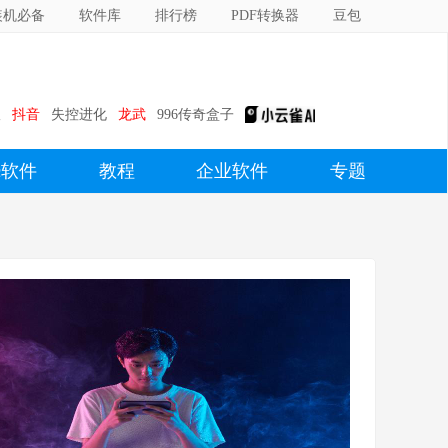
装机必备
软件库
排行榜
PDF转换器
豆包
版
抖音
失控进化
龙武
996传奇盒子
c软件
教程
企业软件
专题