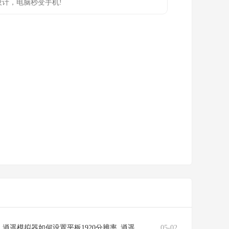
计，电脑秒变手机!
逍遥模拟器如何设置平板1920分辨率_逍遥模拟器如何设置虚拟位置
05-02