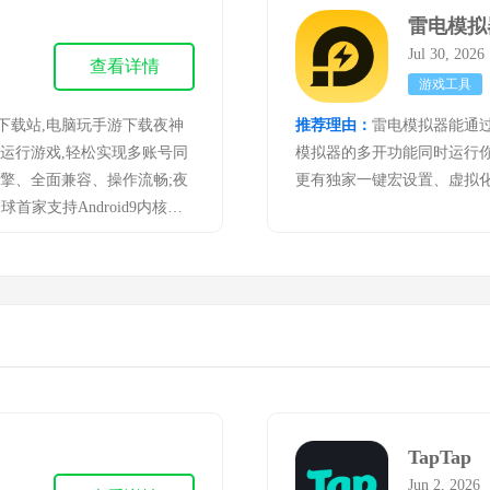
下，逍遥模拟器多开数量超
雷电模拟
拟器软件。
Jul 30, 202
查看详情
游戏工具
费下载站,电脑玩手游下载夜神
推荐理由：
雷电模拟器能通
立运行游戏,轻松实现多账号同
模拟器的多开功能同时运行
引擎、全面兼容、操作流畅;夜
更有独家一键宏设置、虚拟
全球首家支持Android9内核的
产品无可比拟的优势.高清流
的操控体验,畅享电脑玩手游的
TapTap
Jun 2, 2026