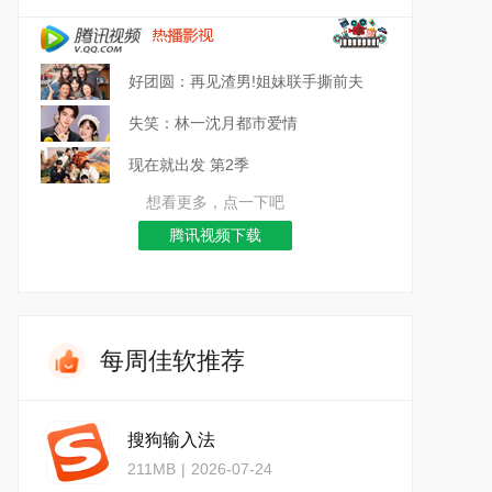
好团圆：再见渣男!姐妹联手撕前夫
失笑：林一沈月都市爱情
现在就出发 第2季
想看更多，点一下吧
腾讯视频下载
每周佳软推荐
搜狗输入法
211MB
|
2026-07-24