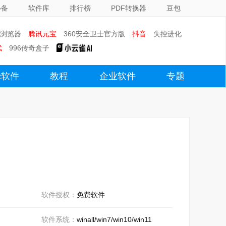
必备
软件库
排行榜
PDF转换器
豆包
0浏览器
腾讯元宝
360安全卫士官方版
抖音
失控进化
武
996传奇盒子
c软件
教程
企业软件
专题
软件授权：
免费软件
软件系统：
winall/win7/win10/win11