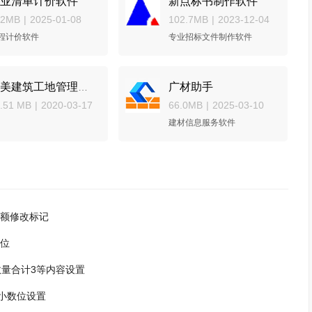
业清单计价软件
新点标书制作软件
22MB
|
2025-01-08
102.7MB
|
2023-12-04
程计价软件
专业招标文件制作软件
广材助手
子美建筑工地管理系统
.51 MB
|
2020-03-17
66.0MB
|
2025-03-10
建材信息服务软件
额修改标记
位
量合计3等内容设置
小数位设置