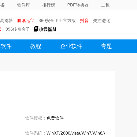
必备
软件库
排行榜
PDF转换器
豆包
0浏览器
腾讯元宝
360安全卫士官方版
抖音
失控进化
武
996传奇盒子
c软件
教程
企业软件
专题
软件授权：
免费软件
软件系统：
WinXP/2000/vista/Win7/Win8/Win10