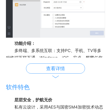
功能介绍：
多终端、多系统互联：支持PC、手机、TV等多
种终端互联互通，Windows、iOS、安卓、麒麟任您
选择
查看详情
随时随地远程协作：共享桌面、信息标注，多种
协作模式，工作更高效
软件特色
一键开启云直播：随时开启云直播模式，将您的
会议过程传播给更多受众
层层安全，护航无价
分屏布局灵活可控：多种分屏布局模式，自由灵
私有云设计，采用AES与国密SM4加密技术动态
活可控，沟通互动更便