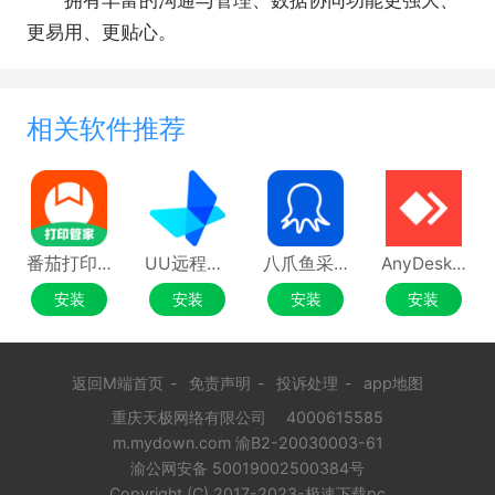
拥有丰富的沟通与管理、数据协同功能更强大、
更易用、更贴心。
相关软件推荐
番茄打印管家Mac版
UU远程MAC版(GameViewer远程)
八爪鱼采集器Mac版
AnyDesk Mac版
安装
安装
安装
安装
返回M端首页
-
免责声明
-
投诉处理
-
app地图
重庆天极网络有限公司
4000615585
m.mydown.com 渝B2-20030003-61
渝公网安备 50019002500384号
Copyright (C) 2017-2023-极速下载pc